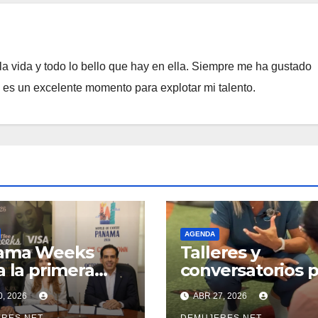
a vida y todo lo bello que hay en ella. Siempre me ha gustado
e es un excelente momento para explotar mi talento.
AGENDA
ama Weeks
Talleres y
a la primera
conversatorios 
ión de Coffee
padres y futuros
0, 2026
ABR 27, 2026
s y anuncia
padres en AltaP
RES.NET
DEMUJERES.NET