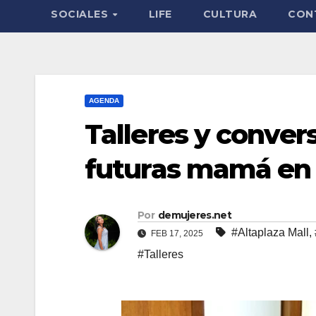
SOCIALES
LIFE
CULTURA
CON
AGENDA
Talleres y conver
futuras mamá en 
Por
demujeres.net
#Altaplaza Mall
,
FEB 17, 2025
#Talleres