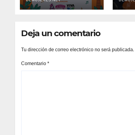
la región con la 3.ª
alia
edición del
of C
Centroamérica
para
Mercado Musical
café
Deja un comentario
(CAMM 2026)
espe
pan
Tu dirección de correo electrónico no será publicada.
Comentario
*