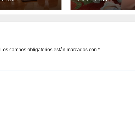
nza con World
Mall
offee Panamá
 impulsar el
 de
cialidad
ameño
Los campos obligatorios están marcados con
*