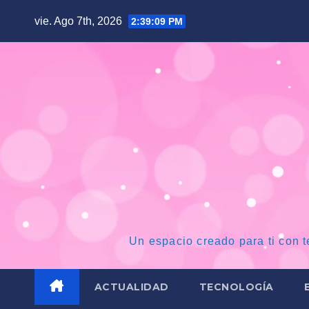
Saltar
vie. Ago 7th, 2026
2:39:11 PM
al
contenido
Un espacio creado para ti con t
ACTUALIDAD
TECNOLOGÍA