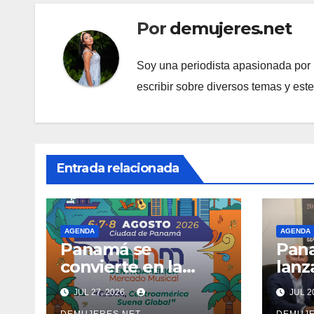
Por
demujeres.net
Soy una periodista apasionada por l
escribir sobre diversos temas y est
Entrada relacionada
AGENDA
AGENDA
Panamá se
Pan
convierte en la
lanz
capital de la
edic
JUL 27, 2026
JUL 2
industria musical de
Week
DEMUJERES.NET
DEMUJE