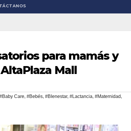
TÁCTANOS
satorios para mamás y
AltaPlaza Mall
#Baby Care
,
#Bebés
,
#BIenestar
,
#Lactancia
,
#Maternidad
,