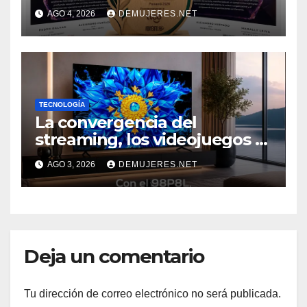
GALARDONES EN EL FORO
AGO 4, 2026
DEMUJERES.NET
“SOSTENIBILIDAD COMO
NUEVO NORTE 2026” DE LA
REVISTA VIDA Y ÉXITO
EVENTO
TECNOLOGÍA
La convergencia del
streaming, los videojuegos y
el deporte impulsa una
AGO 3, 2026
DEMUJERES.NET
nueva era de televisores
Deja un comentario
Tu dirección de correo electrónico no será publicada.