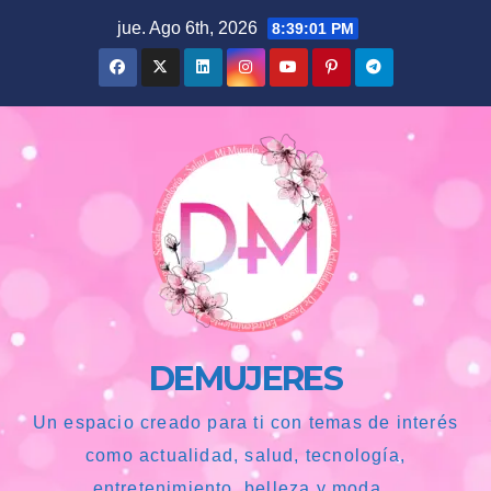
Saltar
jue. Ago 6th, 2026
8:39:03 PM
al
contenido
DEMUJERES
Un espacio creado para ti con temas de interés
como actualidad, salud, tecnología,
entretenimiento, belleza y moda...