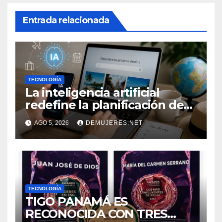
Entrada relacionada
TECNOLOGÍA
La inteligencia artificial
redefine la planificación de
viajes: Los huéspedes
AGO 5, 2026
DEMUJERES.NET
centran sus decisiones y
expectativas enfocándose en
experiencias auténticas y
personalizadas
TECNOLOGÍA
TIGO PANAMÁ ES
RECONOCIDA CON TRES