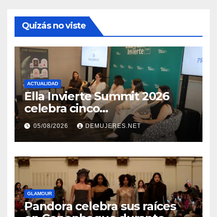
Quizás no viste
ACTUALIDAD
Ella Invierte Summit 2026
celebra cinco
añosimpulsando a las
05/08/2026
DEMUJERES.NET
mujeres a construir su
independencia financiera
GLAMOUR
Pandora celebra sus raíces