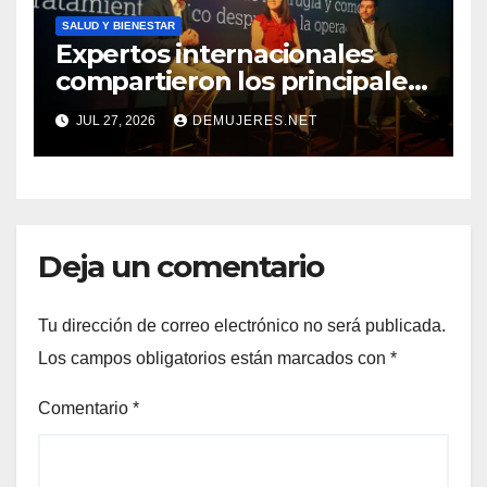
SALUD Y BIENESTAR
Expertos internacionales
compartieron los principales
desafíos e innovaciones en el
JUL 27, 2026
DEMUJERES.NET
manejo del cáncer de mama,
sus subtipos y el cáncer de
vejiga
Deja un comentario
Tu dirección de correo electrónico no será publicada.
Los campos obligatorios están marcados con
*
Comentario
*