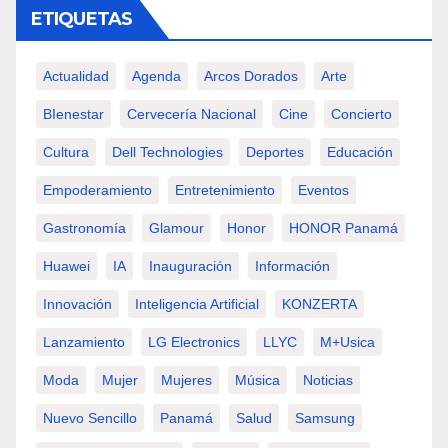
ETIQUETAS
Actualidad
Agenda
Arcos Dorados
Arte
BIenestar
Cervecería Nacional
Cine
Concierto
Cultura
Dell Technologies
Deportes
Educación
Empoderamiento
Entretenimiento
Eventos
Gastronomía
Glamour
Honor
HONOR Panamá
Huawei
IA
Inauguración
Información
Innovación
Inteligencia Artificial
KONZERTA
Lanzamiento
LG Electronics
LLYC
M+usica
Moda
Mujer
Mujeres
Música
Noticias
Nuevo Sencillo
Panamá
Salud
Samsung