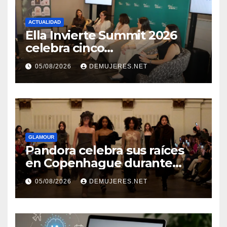
ACTUALIDAD
Ella Invierte Summit 2026
celebra cinco
añosimpulsando a las
05/08/2026
DEMUJERES.NET
mujeres a construir su
independencia financiera
GLAMOUR
Pandora celebra sus raíces
en Copenhague durante
Copenhagen Fashion Week a
05/08/2026
DEMUJERES.NET
través de alianzas creativas