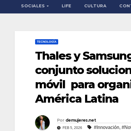
SOCIALES
LIFE
CULTURA
CON
TECNOLOGÍA
Thales y Samsung
conjunto solucio
móvil para organ
América Latina
Por
demujeres.net
#Innovación
,
#Not
FEB 5, 2026