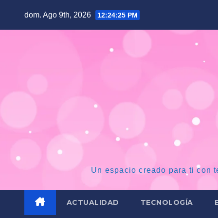
Saltar
dom. Ago 9th, 2026
12:24:26 PM
al
contenido
Un espacio creado para ti con t
ACTUALIDAD
TECNOLOGÍA