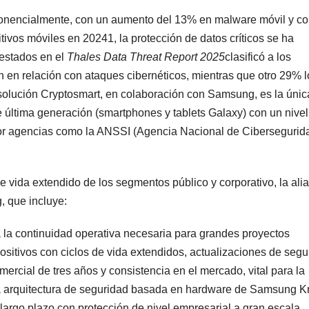
xponencialmente, con un aumento del 13% en malware móvil y co
tivos móviles en 20241, la protección de datos críticos se ha
uestados en el
Thales Data Threat Report 2025
clasificó a los
n en relación con ataques cibernéticos, mientras que otro 29% l
olución Cryptosmart, en colaboración con Samsung, es la únic
e última generación (smartphones y tablets Galaxy) con un nivel
por agencias como la ANSSI (Agencia Nacional de Cibersegurid
de vida extendido de los segmentos público y corporativo, la ali
, que incluye:
a la continuidad operativa necesaria para grandes proyectos
sitivos con ciclos de vida extendidos, actualizaciones de segu
ercial de tres años y consistencia en el mercado, vital para la
e la arquitectura de seguridad basada en hardware de Samsung K
largo plazo con protección de nivel empresarial a gran escala.