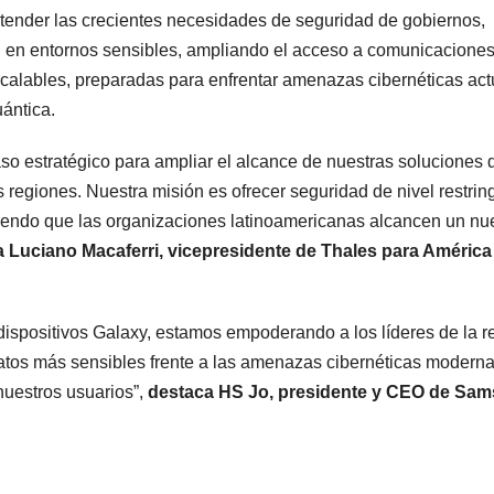
atender las crecientes necesidades de seguridad de gobiernos,
n en entornos sensibles, ampliando el acceso a comunicacione
scalables, preparadas para enfrentar amenazas cibernéticas act
uántica.
o estratégico para ampliar el alcance de nuestras soluciones 
regiones. Nuestra misión es ofrecer seguridad de nivel restrin
tiendo que las organizaciones latinoamericanas alcancen un nu
a Luciano Macaferri, vicepresidente de Thales para América
 dispositivos Galaxy, estamos empoderando a los líderes de la r
datos más sensibles frente a las amenazas cibernéticas moderna
uestros usuarios”,
destaca HS Jo, presidente y CEO de Sa