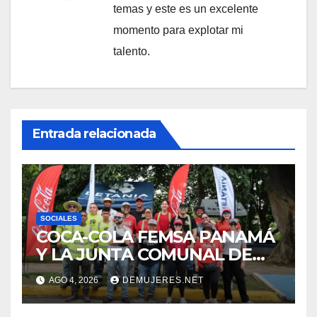
temas y este es un excelente
momento para explotar mi
talento.
Entrada relacionada
SOCIALES
COCA-COLA FEMSA PANAMÁ
Y LA JUNTA COMUNAL DE
BETANIA IMPULSAN
AGO 4, 2026
DEMUJERES.NET
JORNADA DE LIMPIEZA
PARA FORTALECER EL