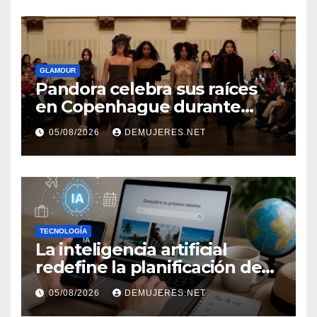
GLAMOUR
Pandora celebra sus raíces
en Copenhague durante
Copenhagen Fashion Week a
05/08/2026
DEMUJERES.NET
través de alianzas creativas
TECNOLOGÍA
La inteligencia artificial
redefine la planificación de
viajes: Los huéspedes
05/08/2026
DEMUJERES.NET
centran sus decisiones y