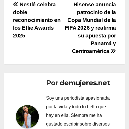
Navegación
Nestlé celebra
Hisense anuncia
doble
patrocinio de la
de
reconocimiento en
Copa Mundial de la
entradas
los Effie Awards
FIFA 2026 y reafirma
2025
su apuesta por
Panamá y
Centroamérica
Por
demujeres.net
Soy una periodista apasionada
por la vida y todo lo bello que
hay en ella. Siempre me ha
gustado escribir sobre diversos