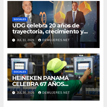
CUIDADO DE LOS ESPACIOS
COMUNITARIOS
SOCIALES
UDG celebra 20 años de
trayectoria, crecimiento y
compromiso con Panamá
JUL 31, 2026
DEMUJERES.NET
SOCIALES
HEINEKEN PANAMÁ
CELEBRA 67 AÑOS
IMPULSANDO EL
JUL 30, 2026
DEMUJERES.NET
CRECIMIENTO DE LA
INDUSTRIA CERVECERA Y