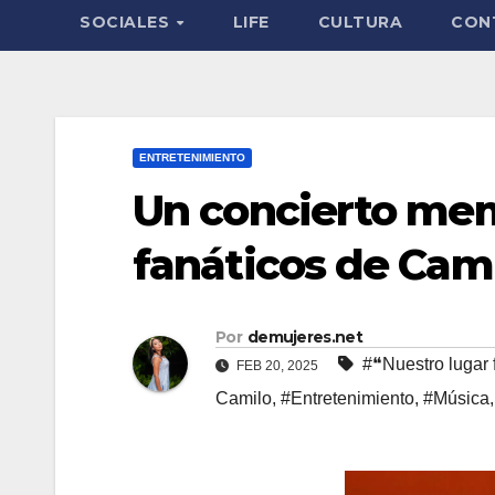
SOCIALES
LIFE
CULTURA
CON
ENTRETENIMIENTO
Un concierto mem
fanáticos de Cam
Por
demujeres.net
#❝Nuestro lugar 
FEB 20, 2025
Camilo
,
#Entretenimiento
,
#Música