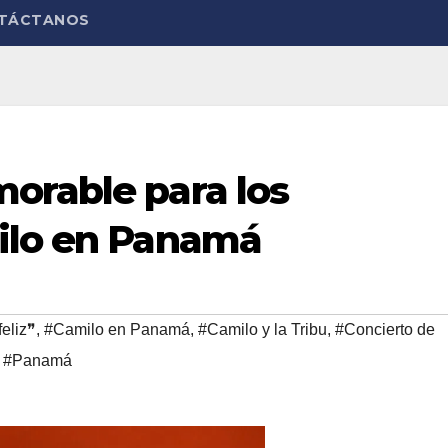
TÁCTANOS
orable para los
ilo en Panamá
feliz❞
,
#Camilo en Panamá
,
#Camilo y la Tribu
,
#Concierto de
,
#Panamá