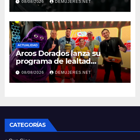
08/08/2026
DEMUJERES.NET
económico y sostenibilidad
en Panamá
ACTUALIDAD
Arcos Dorados lanza su
programa de lealtad
‘MiMcDonald’s y reconoce a
08/08/2026
DEMUJERES.NET
tres de sus clientes más
leales de Panamá
CATEGORÍAS