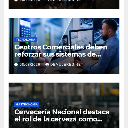
TRANSFORMAN LA FORMA
DE VIVIR EL CINE
TECNOLOGÍA
Centros Comerciales deben
reforzar sus sistemas de
seguridad ante el
08/08/2026
DEMUJERES.NET
incremento de visitantes por
el Décimo Tercer Mes
GASTRONOMÍA
Cervecería Nacional destaca
el rol de la cerveza como
motor de desarrollo