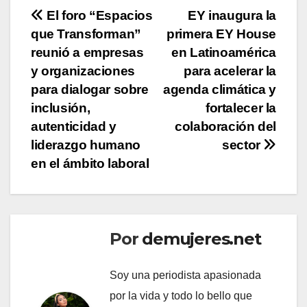
Navegación
El foro “Espacios
EY inaugura la
que Transforman”
primera EY House
de
reunió a empresas
en Latinoamérica
entradas
y organizaciones
para acelerar la
para dialogar sobre
agenda climática y
inclusión,
fortalecer la
autenticidad y
colaboración del
liderazgo humano
sector
en el ámbito laboral
Por
demujeres.net
Soy una periodista apasionada
por la vida y todo lo bello que