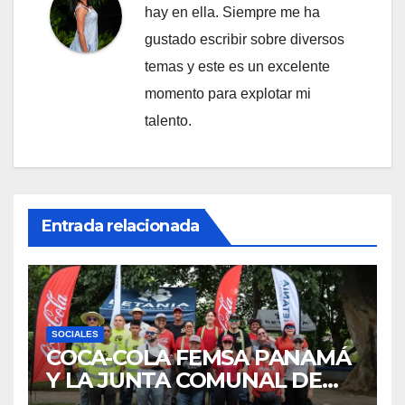
hay en ella. Siempre me ha
gustado escribir sobre diversos
temas y este es un excelente
momento para explotar mi
talento.
Entrada relacionada
SOCIALES
COCA-COLA FEMSA PANAMÁ
Y LA JUNTA COMUNAL DE
BETANIA IMPULSAN