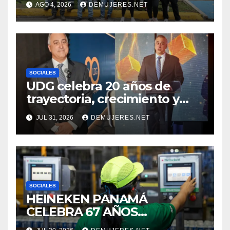
AGO 4, 2026
DEMUJERES.NET
JORNADA DE LIMPIEZA
PARA FORTALECER EL
CUIDADO DE LOS ESPACIOS
COMUNITARIOS
SOCIALES
UDG celebra 20 años de
trayectoria, crecimiento y
compromiso con Panamá
JUL 31, 2026
DEMUJERES.NET
SOCIALES
HEINEKEN PANAMÁ
CELEBRA 67 AÑOS
IMPULSANDO EL