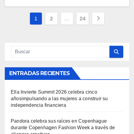
Navegación
1
2
…
24
de
entradas
ENTRADAS RECIENTES
Ella Invierte Summit 2026 celebra cinco
añosimpulsando a las mujeres a construir su
independencia financiera
Pandora celebra sus raíces en Copenhague
durante Copenhagen Fashion Week a través de