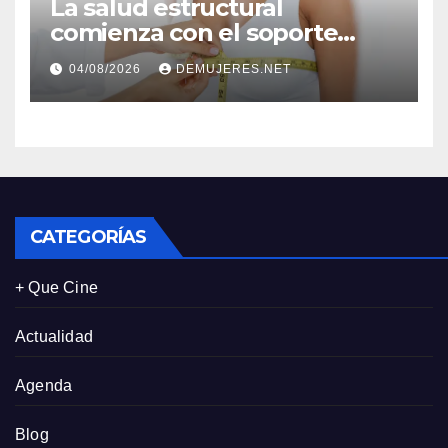
La salud estructural
comienza con el soporte
correcto: Caprice revela el
04/08/2026
DEMUJERES.NET
impacto de la lencería en la
salud física de las mujeres
CATEGORÍAS
+ Que Cine
Actualidad
Agenda
Blog