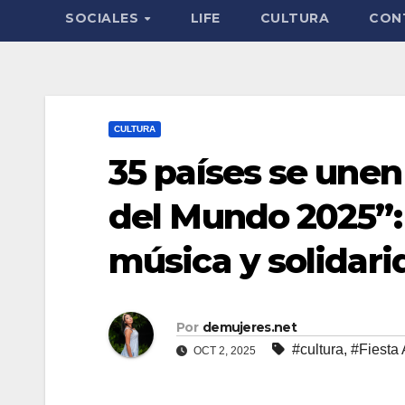
SOCIALES
LIFE
CULTURA
CON
CULTURA
35 países se unen
del Mundo 2025”: 
música y solidari
Por
demujeres.net
#cultura
,
#Fiesta
OCT 2, 2025