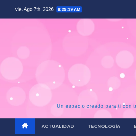
Saltar
vie. Ago 7th, 2026
6:29:20 AM
al
contenido
Un espacio creado para ti con t
ACTUALIDAD
TECNOLOGÍA