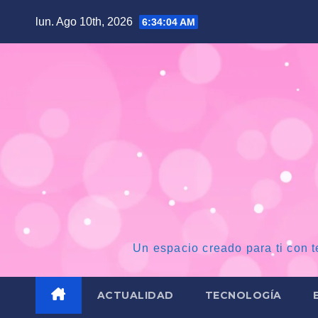
Saltar
lun. Ago 10th, 2026
6:34:05 AM
al
contenido
Un espacio creado para ti con t
ACTUALIDAD
TECNOLOGÍA