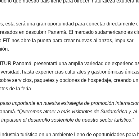
todo lo que nuestro país tiene para ofrecer: naturaleza exuberant
, esta será una gran oportunidad para conectar directamente 
nteresados en descubrir Panamá. El mercado sudamericano es cl
la FIT nos abre la puerta para crear nuevas alianzas, impulsar
gión.
UR Panamá, presentará una amplia variedad de experiencias
iversidad, hasta experiencias culturales y gastronómicas únicas
sobre servicios, paquetes y opciones de hospedaje, creando un
tes de la feria.
paso importante en nuestra estrategia de promoción internacio
Panamá. “
Queremos atraer a más visitantes de Sudamérica y, al
impulsen el desarrollo sostenible de nuestro sector turístico
.”
 industria turística en un ambiente lleno de oportunidades para 