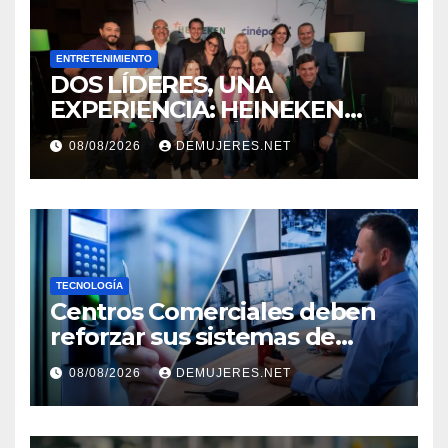
ENTRETENIMIENTO
DOS LÍDERES, UNA
EXPERIENCIA: HEINEKEN
PANAMÁ Y CINÉPOLIS
08/08/2026
DEMUJERES.NET
TRANSFORMAN LA FORMA
DE VIVIR EL CINE
TECNOLOGÍA
Centros Comerciales deben
reforzar sus sistemas de
seguridad ante el
08/08/2026
DEMUJERES.NET
incremento de visitantes por
el Décimo Tercer Mes