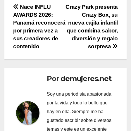
Navegación
Nace INFLU
Crazy Park presenta
AWARDS 2026:
Crazy Box, su
de
Panamá reconocerá
nueva cajita infantil
entradas
por primera vez a
que combina sabor,
sus creadores de
diversión y regalo
contenido
sorpresa
Por
demujeres.net
Soy una periodista apasionada
por la vida y todo lo bello que
hay en ella. Siempre me ha
gustado escribir sobre diversos
temas y este es un excelente