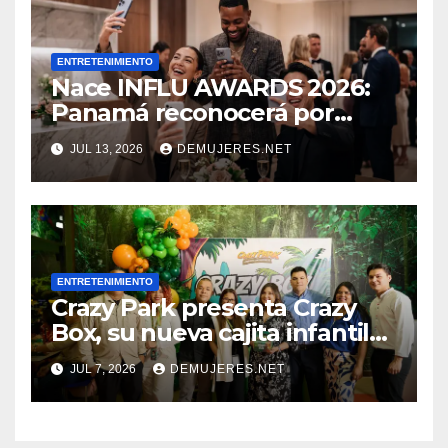
ENTRETENIMIENTO
Nace INFLU AWARDS 2026:
Panamá reconocerá por
primera vez a sus creadores
JUL 13, 2026
DEMUJERES.NET
de contenido
ENTRETENIMIENTO
Crazy Park presenta Crazy
Box, su nueva cajita infantil
que combina sabor, diversión
JUL 7, 2026
DEMUJERES.NET
y regalo sorpresa