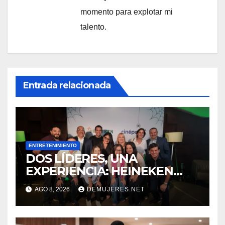
momento para explotar mi
talento.
Entrada relacionada
ENTRETENIMIENTO
DOS LÍDERES, UNA
EXPERIENCIA: HEINEKEN
PANAMÁ Y CINÉPOLIS
AGO 8, 2026
DEMUJERES.NET
TRANSFORMAN LA FORMA
DE VIVIR EL CINE