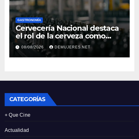
GASTRONOMÍA
Cervecería Nacional destaca
el rol de la cerveza como
motor de desarrollo
08/08/2026
DEMUJERES.NET
económico y sostenibilidad
en Panamá
CATEGORÍAS
+ Que Cine
Actualidad