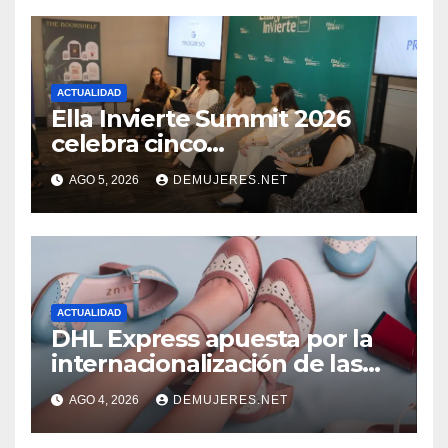
ACTUALIDAD
Ella Invierte Summit 2026
celebra cinco
añosimpulsando a las
AGO 5, 2026
DEMUJERES.NET
mujeres a construir su
independencia financiera
ACTUALIDAD
DHL Express apuesta por la
internacionalización de las
PYMES latinoamericanas y
AGO 4, 2026
DEMUJERES.NET
destaca a 10 emprendedores
con potencial exportador