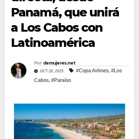
Panamá, que unirá
a Los Cabos con
Latinoamérica
Por
demujeres.net
#Copa Airlines
,
#Los
OCT 26, 2025
Cabos
,
#Paraíso