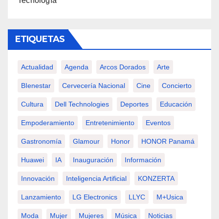
Tecnología
ETIQUETAS
Actualidad
Agenda
Arcos Dorados
Arte
BIenestar
Cervecería Nacional
Cine
Concierto
Cultura
Dell Technologies
Deportes
Educación
Empoderamiento
Entretenimiento
Eventos
Gastronomía
Glamour
Honor
HONOR Panamá
Huawei
IA
Inauguración
Información
Innovación
Inteligencia Artificial
KONZERTA
Lanzamiento
LG Electronics
LLYC
M+usica
Moda
Mujer
Mujeres
Música
Noticias