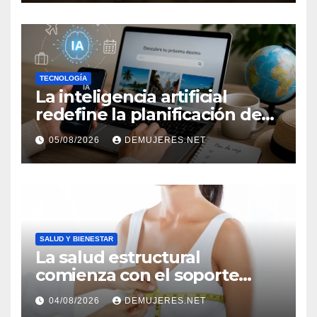
TECNOLOGÍA
La inteligencia artificial
redefine la planificación de
viajes: Los huéspedes
05/08/2026
DEMUJERES.NET
centran sus decisiones y
expectativas enfocándose en
experiencias auténticas y
personalizadas
SALUD Y BIENESTAR
La salud estructural
comienza con el soporte
correcto: Caprice revela el
04/08/2026
DEMUJERES.NET
impacto de la lencería en la