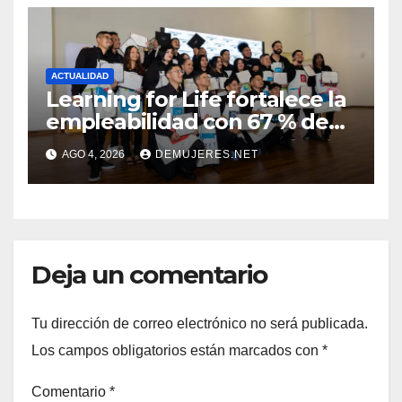
ACTUALIDAD
Learning for Life fortalece la
empleabilidad con 67 % de
inserción laboral y mantiene
AGO 4, 2026
DEMUJERES.NET
abierta su convocatoria
Deja un comentario
Tu dirección de correo electrónico no será publicada.
Los campos obligatorios están marcados con
*
Comentario
*