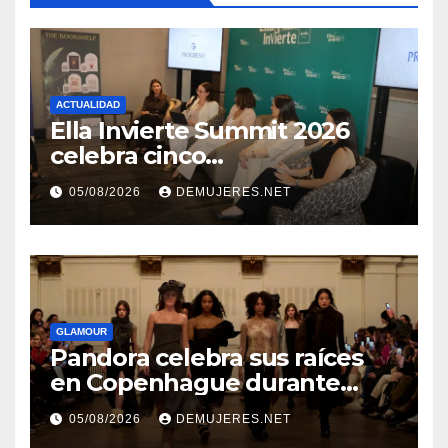
ACTUALIDAD
Ella Invierte Summit 2026
celebra cinco
añosimpulsando a las
05/08/2026
DEMUJERES.NET
mujeres a construir su
independencia financiera
GLAMOUR
Pandora celebra sus raíces
en Copenhague durante
Copenhagen Fashion Week a
05/08/2026
DEMUJERES.NET
través de alianzas creativas