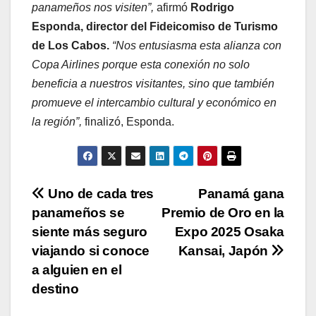
panameños nos visiten”,
afirmó
Rodrigo
Esponda, director del Fideicomiso de Turismo
de Los Cabos.
“Nos entusiasma esta alianza con
Copa Airlines porque esta conexión no solo
beneficia a nuestros visitantes, sino que también
promueve el intercambio cultural y económico en
la región”,
finalizó, Esponda.
Navegación
Uno de cada tres
Panamá gana
panameños se
Premio de Oro en la
de
siente más seguro
Expo 2025 Osaka
entradas
viajando si conoce
Kansai, Japón
a alguien en el
destino