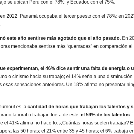
ajo se ubican Perú con el 78%; y Ecuador, con el 75%.
 en 2022, Panamá ocupaba el tercer puesto con el 78%; en 202
.
rmó este año sentirse más agotado que el año pasado
. En 2
ajadoras mencionaba sentirse más “quemadas” en comparación al
que experimentan
,
el 46% dice sentir una falta de energía o 
smo o cinismo hacia su trabajo; el 14% señala una disminución
das esas sensaciones anteriores. Un 18% afirma no presentar ni
burnout es la
cantidad de horas que trabajan los talentos y s
orario laboral o trabajan fuera de este,
el 59% de los talentos
ue el 41% afirma no hacerlo. ¿Cuántas horas suelen trabajar?
E
pera las 50 horas; el 21% entre 35 y 45 horas; el 6% trabaja en