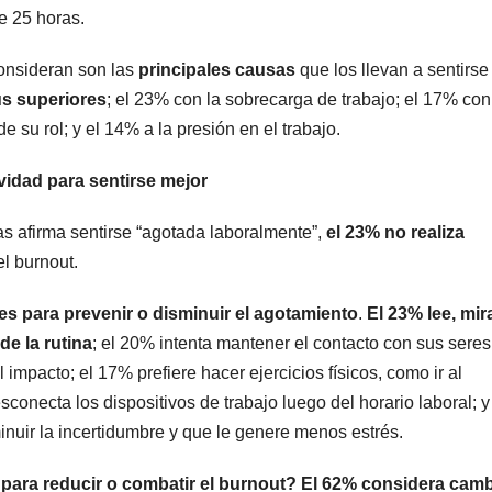
e 25 horas.
onsideran son las
principales causas
que los llevan a sentirse
us superiores
; el 23% con la sobrecarga de trabajo; el 17% con
e su rol; y el 14% a la presión en el trabajo.
vidad para sentirse mejor
s afirma sentirse “agotada laboralmente”,
el 23% no realiza
el burnout.
des para prevenir o disminuir el agotamiento
.
El 23% lee, mir
de la rutina
; el 20% intenta mantener el contacto con sus seres
 impacto; el 17% prefiere hacer ejercicios físicos, como ir al
conecta los dispositivos de trabajo luego del horario laboral; y
inuir la incertidumbre y que le genere menos estrés.
para reducir o combatir el burnout?
El 62% considera camb