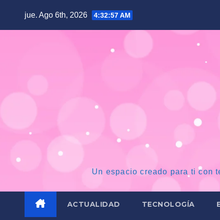
Saltar
jue. Ago 6th, 2026
4:32:58 AM
al
contenido
Un espacio creado para ti con t
ACTUALIDAD
TECNOLOGÍA