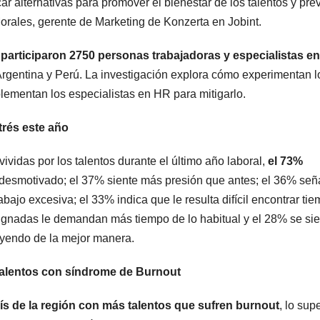
 alternativas para promover el bienestar de los talentos y pre
 Morales, gerente de Marketing de Konzerta en Jobint.
e
participaron 2750 personas trabajadoras y especialistas en
rgentina y Perú. La investigación explora cómo experimentan l
plementan los especialistas en HR para mitigarlo.
trés este año
vividas por los talentos durante el último año laboral,
el 73%
ó desmotivado; el 37% siente más presión que antes; el 36% señ
bajo excesiva; el 33% indica que le resulta difícil encontrar ti
ignadas le demandan más tiempo de lo habitual y el 28% se sie
uyendo de la mejor manera.
 talentos con síndrome de Burnout
ís de la región con más talentos que sufren burnout
, lo sup