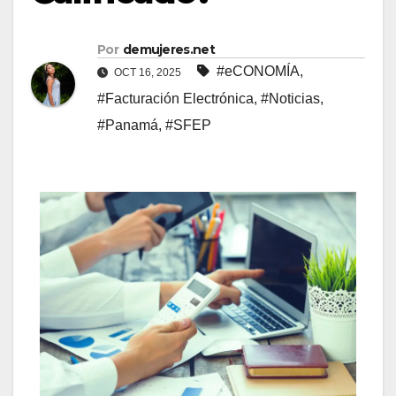
Por
demujeres.net
#eCONOMÍA
,
OCT 16, 2025
#Facturación Electrónica
,
#Noticias
,
#Panamá
,
#SFEP