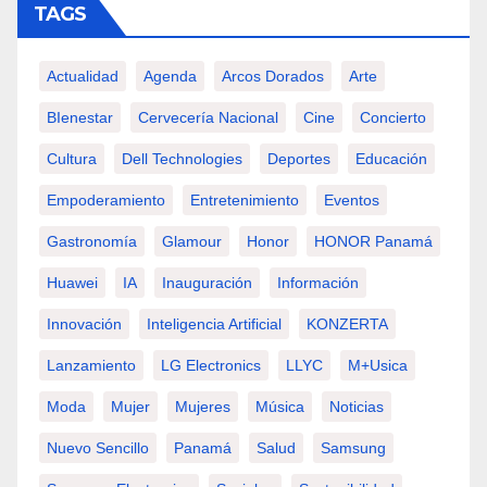
TAGS
Actualidad
Agenda
Arcos Dorados
Arte
BIenestar
Cervecería Nacional
Cine
Concierto
Cultura
Dell Technologies
Deportes
Educación
Empoderamiento
Entretenimiento
Eventos
Gastronomía
Glamour
Honor
HONOR Panamá
Huawei
IA
Inauguración
Información
Innovación
Inteligencia Artificial
KONZERTA
Lanzamiento
LG Electronics
LLYC
M+usica
Moda
Mujer
Mujeres
Música
Noticias
Nuevo Sencillo
Panamá
Salud
Samsung