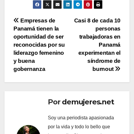
Navegación
Empresas de
Casi 8 de cada 10
Panamá tienen la
personas
de
oportunidad de ser
trabajadoras en
entradas
reconocidas por su
Panamá
liderazgo femenino
experimentan el
y buena
síndrome de
gobernanza
burnout
Por
demujeres.net
Soy una periodista apasionada
por la vida y todo lo bello que