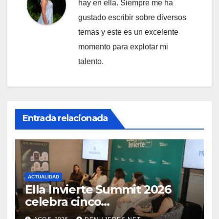
hay en ella. Siempre me ha
gustado escribir sobre diversos
temas y este es un excelente
momento para explotar mi
talento.
Entrada relacionada
ACTUALIDAD
Ella Invierte Summit 2026
celebra cinco
añosimpulsando a las