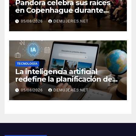
Pandora celebra sus raíces
en Copenhague durante
Copenhagen Fashion Week a
05/08/2026
DEMUJERES.NET
través de alianzas creativas
TECNOLOGÍA
La inteligencia artificial
redefine la planificación de
viajes: Los huéspedes
05/08/2026
DEMUJERES.NET
centran sus decisiones y
expectativas enfocándose en
experiencias auténticas y
personalizadas