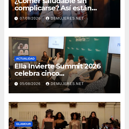
¿Comer saludable sin
complicarse? Así están
cambiando sus hábitos las
07/08/2026
DEMUJERES.NET
nuevas generaciones
ACTUALIDAD
Ella Invierte Summit 2026
celebra cinco
añosimpulsando a las
05/08/2026
DEMUJERES.NET
mujeres a construir su
independencia financiera
GLAMOUR