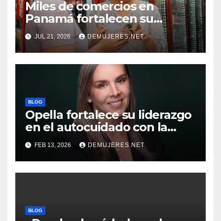
Miles de comercios en
Panamá fortalecen su
competitividad con Juntos+,
JUL 21, 2026
DEMUJERES.NET
el ecosistema digital
omnicanal de Coca-Cola
FEMSA
BLOG
Opella fortalece su liderazgo
en el autocuidado con la
llegada de Melanie Cooper
FEB 13, 2026
DEMUJERES.NET
como nueva General
Manager para SOCOPAC
BLOG