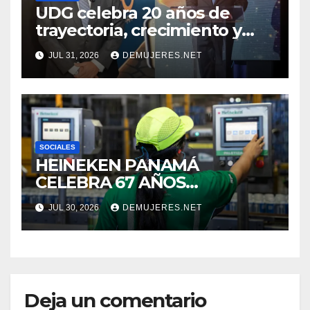
UDG celebra 20 años de
trayectoria, crecimiento y
compromiso con Panamá
JUL 31, 2026
DEMUJERES.NET
SOCIALES
HEINEKEN PANAMÁ
CELEBRA 67 AÑOS
IMPULSANDO EL
JUL 30, 2026
DEMUJERES.NET
CRECIMIENTO DE LA
INDUSTRIA CERVECERA Y
FORTALECIENDO MARCAS
ICÓNICAS PANAMEÑAS
Deja un comentario