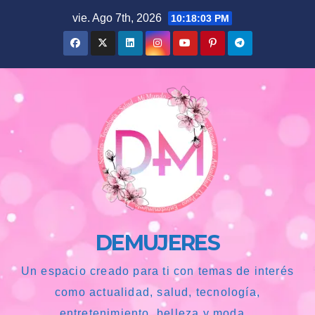
Saltar
vie. Ago 7th, 2026
10:18:05 PM
al
contenido
DEMUJERES
Un espacio creado para ti con temas de interés
como actualidad, salud, tecnología,
entretenimiento, belleza y moda...