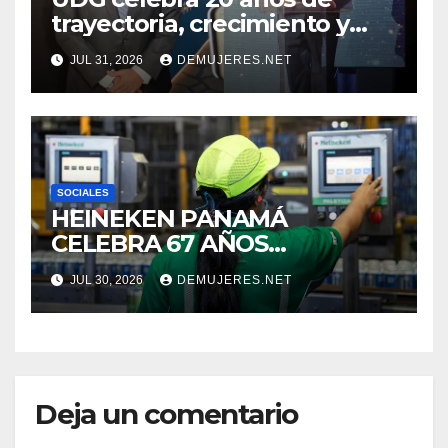
trayectoria, crecimiento y
compromiso con Panamá
JUL 31, 2026
DEMUJERES.NET
SOCIALES
HEINEKEN PANAMÁ
CELEBRA 67 AÑOS
IMPULSANDO EL
JUL 30, 2026
DEMUJERES.NET
CRECIMIENTO DE LA
INDUSTRIA CERVECERA Y
FORTALECIENDO MARCAS
ICÓNICAS PANAMEÑAS
Deja un comentario