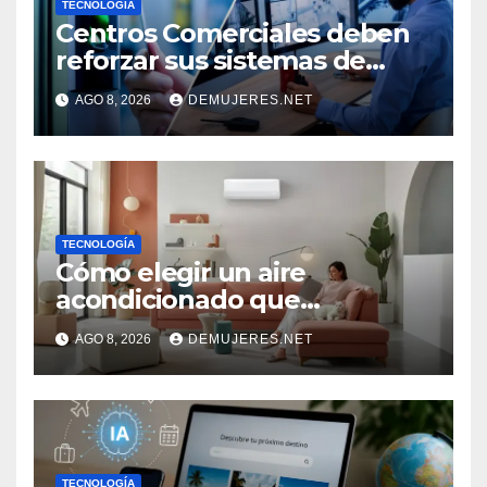
TECNOLOGÍA
Centros Comerciales deben
reforzar sus sistemas de
seguridad ante el
AGO 8, 2026
DEMUJERES.NET
incremento de visitantes por
el Décimo Tercer Mes
TECNOLOGÍA
Cómo elegir un aire
acondicionado que
mantenga tu hogar fresco
AGO 8, 2026
DEMUJERES.NET
sin aumentar el consumo de
energía
TECNOLOGÍA