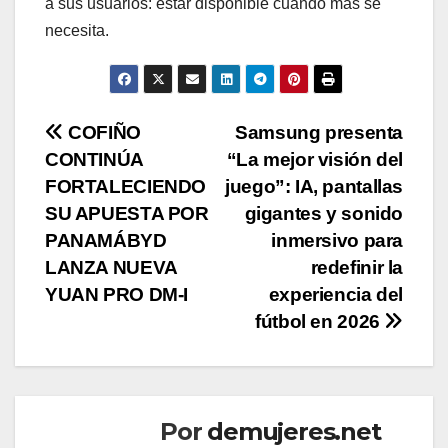
a sus usuarios: estar disponible cuando más se
necesita.
Navegación
COFIÑO
Samsung presenta
CONTINÚA
“La mejor visión del
de
FORTALECIENDO
juego”: IA, pantallas
entradas
SU APUESTA POR
gigantes y sonido
PANAMÁBYD
inmersivo para
LANZA NUEVA
redefinir la
YUAN PRO DM-I
experiencia del
fútbol en 2026
Por
demujeres.net