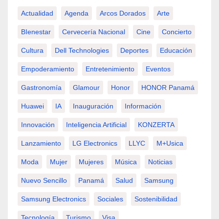
Actualidad
Agenda
Arcos Dorados
Arte
BIenestar
Cervecería Nacional
Cine
Concierto
Cultura
Dell Technologies
Deportes
Educación
Empoderamiento
Entretenimiento
Eventos
Gastronomía
Glamour
Honor
HONOR Panamá
Huawei
IA
Inauguración
Información
Innovación
Inteligencia Artificial
KONZERTA
Lanzamiento
LG Electronics
LLYC
M+usica
Moda
Mujer
Mujeres
Música
Noticias
Nuevo Sencillo
Panamá
Salud
Samsung
Samsung Electronics
Sociales
Sostenibilidad
Tecnología
Turismo
Visa