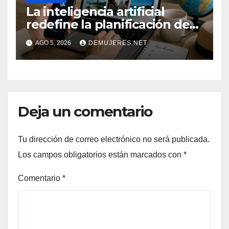
La inteligencia artificial
redefine la planificación de
viajes: Los huéspedes
AGO 5, 2026
DEMUJERES.NET
centran sus decisiones y
expectativas enfocándose en
experiencias auténticas y
personalizadas
Deja un comentario
Tu dirección de correo electrónico no será publicada.
Los campos obligatorios están marcados con
*
Comentario
*