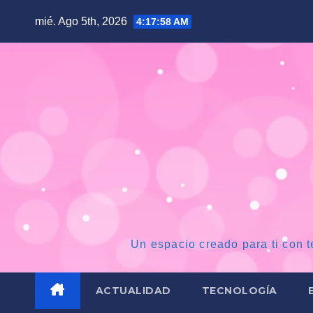
Saltar
mié. Ago 5th, 2026
4:17:59 AM
al
contenido
Un espacio creado para ti con t
ACTUALIDAD
TECNOLOGÍA