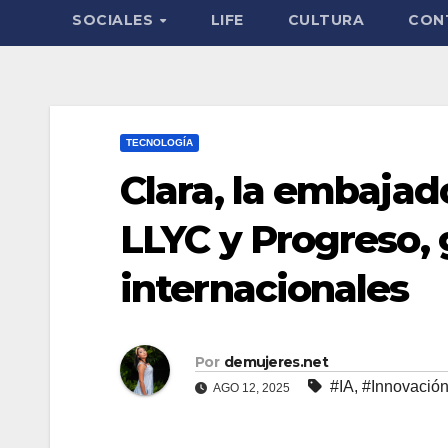
SOCIALES
LIFE
CULTURA
CON
TECNOLOGÍA
Clara, la embajad
LLYC y Progreso,
internacionales
Por
demujeres.net
#IA
,
#Innovació
AGO 12, 2025