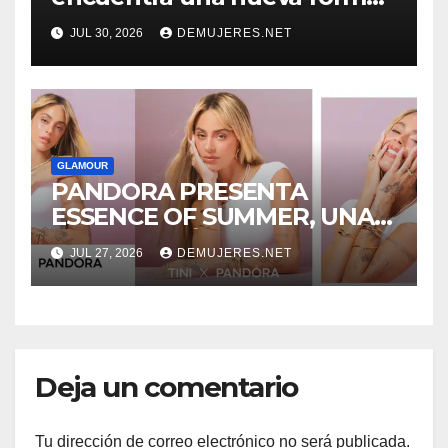
de brillar con Pandora
JUL 30, 2026
DEMUJERES.NET
GLAMOUR
PANDORA PRESENTA
ESSENCE OF SUMMER, UNA
CELEBRACIÓN DE LA
JUL 27, 2026
DEMUJERES.NET
TRANSFORMACIÓN Y LA
BELLEZA NATURAL
PROTAGONIZADA POR TINI
Deja un comentario
Tu dirección de correo electrónico no será publicada.