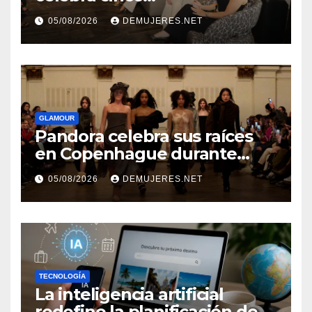
añosimpulsando a las
05/08/2026
DEMUJERES.NET
mujeres a construir su
independencia financiera
GLAMOUR
Pandora celebra sus raíces
en Copenhague durante
Copenhagen Fashion Week a
05/08/2026
DEMUJERES.NET
través de alianzas creativas
TECNOLOGÍA
La inteligencia artificial
redefine la planificación de