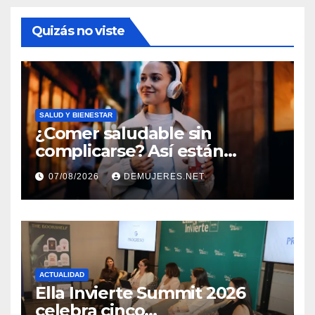
Quizás no viste
SALUD Y BIENESTAR
¿Comer saludable sin
complicarse? Así están
cambiando sus hábitos las
07/08/2026
DEMUJERES.NET
nuevas generaciones
ACTUALIDAD
Ella Invierte Summit 2026
celebra cinco