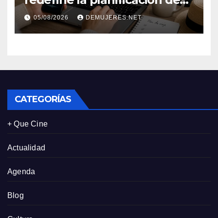
viajes: Los huéspedes
05/08/2026
DEMUJERES.NET
centran sus decisiones y
expectativas enfocándose en
experiencias auténticas y
personalizadas
CATEGORÍAS
+ Que Cine
Actualidad
Agenda
Blog