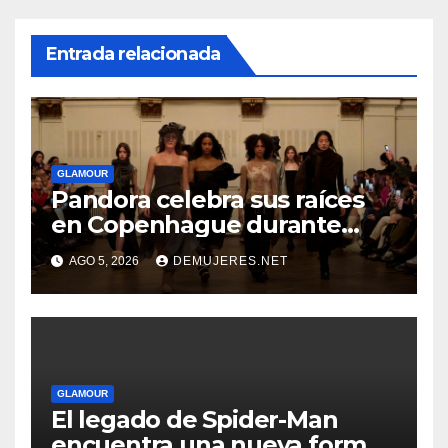
Entrada relacionada
GLAMOUR
Pandora celebra sus raíces
en Copenhague durante
Copenhagen Fashion Week a
AGO 5, 2026
DEMUJERES.NET
través de alianzas creativas
GLAMOUR
El legado de Spider-Man
encuentra una nueva forma