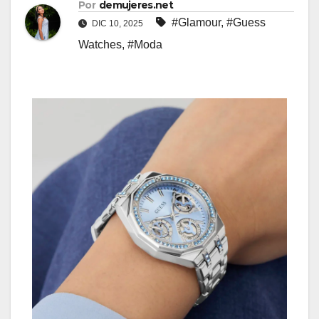
Por
demujeres.net
#Glamour
,
#Guess
DIC 10, 2025
Watches
,
#Moda