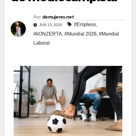
Por
demujeres.net
#Empleos
,
JUN 13, 2026
#kONZERTA
,
#Mundial 2026
,
#Mundial
Laboral