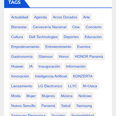
TAGS
Actualidad
Agenda
Arcos Dorados
Arte
BIenestar
Cervecería Nacional
Cine
Concierto
Cultura
Dell Technologies
Deportes
Educación
Empoderamiento
Entretenimiento
Eventos
Gastronomía
Glamour
Honor
HONOR Panamá
Huawei
IA
Inauguración
Información
Innovación
Inteligencia Artificial
KONZERTA
Lanzamiento
LG Electronics
LLYC
M+usica
Moda
Mujer
Mujeres
Música
Noticias
Nuevo Sencillo
Panamá
Salud
Samsung
Samsung Electronics
Sociales
Sostenibilidad