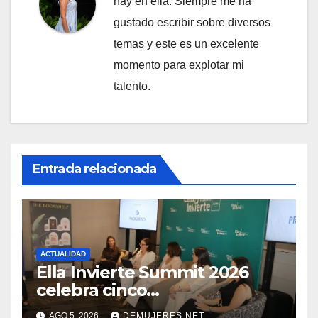
hay en ella. Siempre me ha
gustado escribir sobre diversos
temas y este es un excelente
momento para explotar mi
talento.
Entrada relacionada
ACTUALIDAD
Ella Invierte Summit 2026
celebra cinco
añosimpulsando a las
AGO 5, 2026
DEMUJERES.NET