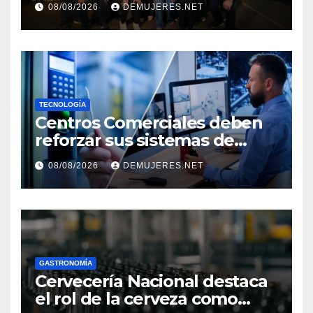
08/08/2026
DEMUJERES.NET
TRANSFORMAN LA FORMA
DE VIVIR EL CINE
TECNOLOGÍA
Centros Comerciales deben
reforzar sus sistemas de
seguridad ante el
08/08/2026
DEMUJERES.NET
incremento de visitantes por
el Décimo Tercer Mes
GASTRONOMÍA
Cervecería Nacional destaca
el rol de la cerveza como