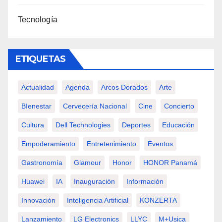
Tecnología
ETIQUETAS
Actualidad
Agenda
Arcos Dorados
Arte
BIenestar
Cervecería Nacional
Cine
Concierto
Cultura
Dell Technologies
Deportes
Educación
Empoderamiento
Entretenimiento
Eventos
Gastronomía
Glamour
Honor
HONOR Panamá
Huawei
IA
Inauguración
Información
Innovación
Inteligencia Artificial
KONZERTA
Lanzamiento
LG Electronics
LLYC
M+usica