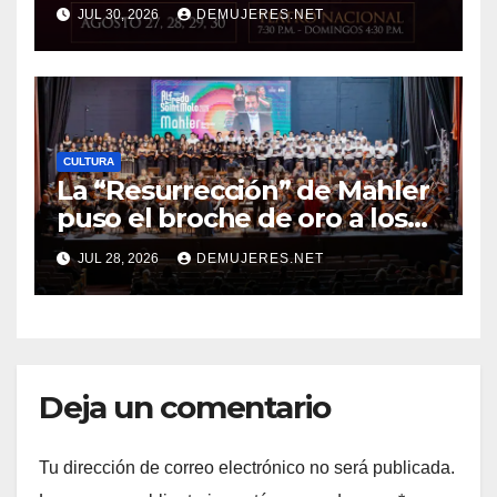
JUL 30, 2026
DEMUJERES.NET
CULTURA
La “Resurrección” de Mahler
puso el broche de oro a los
20 años del Festival Alfredo
JUL 28, 2026
DEMUJERES.NET
De Saint Malo
Deja un comentario
Tu dirección de correo electrónico no será publicada.