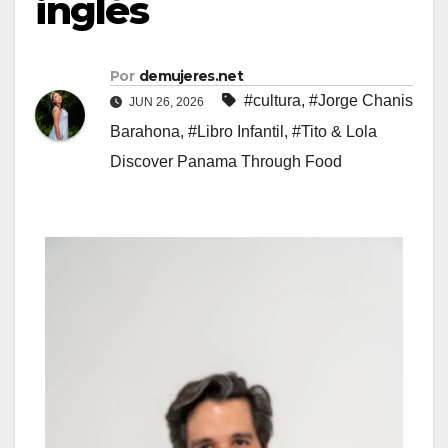
inglés
Por
demujeres.net
#cultura
,
#Jorge Chanis
JUN 26, 2026
Barahona
,
#Libro Infantil
,
#Tito & Lola
Discover Panama Through Food