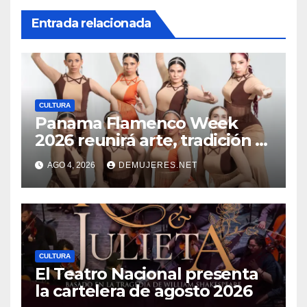
Entrada relacionada
CULTURA
Panama Flamenco Week
2026 reunirá arte, tradición y
cultura española en
AGO 4, 2026
DEMUJERES.NET
beneficio de FANLYC
CULTURA
El Teatro Nacional presenta
la cartelera de agosto 2026