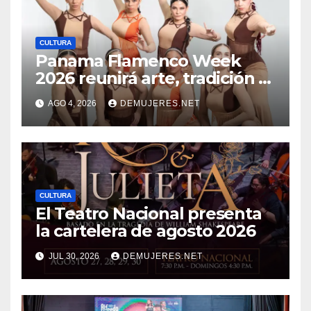
CULTURA
Panama Flamenco Week
2026 reunirá arte, tradición y
cultura española en
AGO 4, 2026
DEMUJERES.NET
beneficio de FANLYC
CULTURA
El Teatro Nacional presenta
la cartelera de agosto 2026
JUL 30, 2026
DEMUJERES.NET