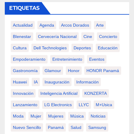
ETIQUETAS
Actualidad
Agenda
Arcos Dorados
Arte
BIenestar
Cervecería Nacional
Cine
Concierto
Cultura
Dell Technologies
Deportes
Educación
Empoderamiento
Entretenimiento
Eventos
Gastronomía
Glamour
Honor
HONOR Panamá
Huawei
IA
Inauguración
Información
Innovación
Inteligencia Artificial
KONZERTA
Lanzamiento
LG Electronics
LLYC
M+usica
Moda
Mujer
Mujeres
Música
Noticias
Nuevo Sencillo
Panamá
Salud
Samsung