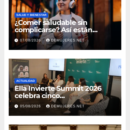
SALUD Y BIENESTAR
¿Comer saludable sin
complicarse? Así están
cambiando sus hábitos las
07/08/2026
DEMUJERES.NET
nuevas generaciones
ACTUALIDAD
Ella Invierte Summit 2026
celebra cinco
añosimpulsando a las
05/08/2026
DEMUJERES.NET
mujeres a construir su
independencia financiera