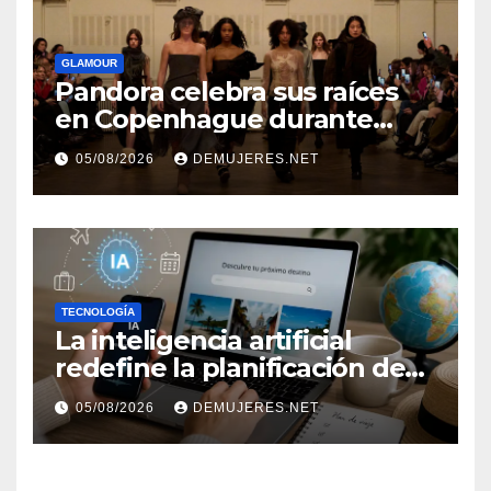
GLAMOUR
Pandora celebra sus raíces
en Copenhague durante
Copenhagen Fashion Week a
05/08/2026
DEMUJERES.NET
través de alianzas creativas
TECNOLOGÍA
La inteligencia artificial
redefine la planificación de
viajes: Los huéspedes
05/08/2026
DEMUJERES.NET
centran sus decisiones y
expectativas enfocándose en
experiencias auténticas y