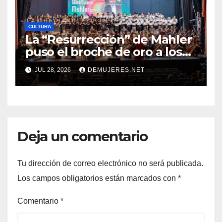
CULTURA
La “Resurrección” de Mahler
puso el broche de oro a los
20 años del Festival Alfredo
JUL 28, 2026
DEMUJERES.NET
De Saint Malo
Deja un comentario
Tu dirección de correo electrónico no será publicada.
Los campos obligatorios están marcados con
*
Comentario
*