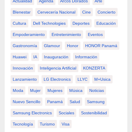
Actualidad
Agenda
Arcos Dorados
Arte
BIenestar
Cervecería Nacional
Cine
Concierto
Cultura
Dell Technologies
Deportes
Educación
Empoderamiento
Entretenimiento
Eventos
Gastronomía
Glamour
Honor
HONOR Panamá
Huawei
IA
Inauguración
Información
Innovación
Inteligencia Artificial
KONZERTA
Lanzamiento
LG Electronics
LLYC
M+usica
Moda
Mujer
Mujeres
Música
Noticias
Nuevo Sencillo
Panamá
Salud
Samsung
Samsung Electronics
Sociales
Sostenibilidad
Tecnología
Turismo
Visa