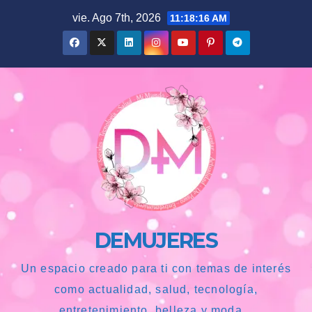
Saltar
vie. Ago 7th, 2026
11:18:17 AM
al
contenido
DEMUJERES
Un espacio creado para ti con temas de interés
como actualidad, salud, tecnología,
entretenimiento, belleza y moda...