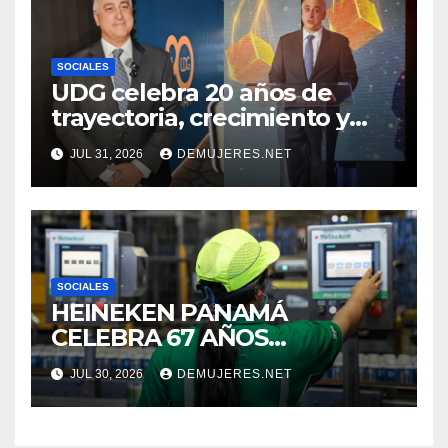
COMUNITARIOS
SOCIALES
UDG celebra 20 años de
trayectoria, crecimiento y
compromiso con Panamá
JUL 31, 2026
DEMUJERES.NET
SOCIALES
HEINEKEN PANAMÁ
CELEBRA 67 AÑOS
IMPULSANDO EL
JUL 30, 2026
DEMUJERES.NET
CRECIMIENTO DE LA
INDUSTRIA CERVECERA Y
FORTALECIENDO MARCAS