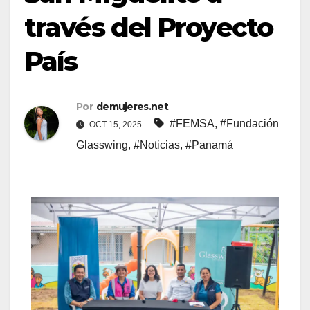
través del Proyecto
País
Por
demujeres.net
#FEMSA
,
#Fundación
OCT 15, 2025
Glasswing
,
#Noticias
,
#Panamá