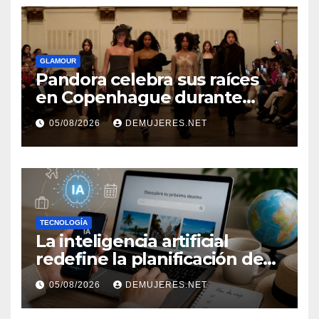
GLAMOUR
Pandora celebra sus raíces
en Copenhague durante
Copenhagen Fashion Week a
05/08/2026
DEMUJERES.NET
través de alianzas creativas
TECNOLOGÍA
La inteligencia artificial
redefine la planificación de
viajes: Los huéspedes
05/08/2026
DEMUJERES.NET
centran sus decisiones y
expectativas enfocándose en