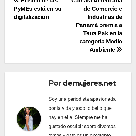
Navegación
El éxito de las
Cámara Americana
PyMEs está en su
de Comercio e
de
digitalización
Industrias de
entradas
Panamá premia a
Tetra Pak en la
categoría Medio
Ambiente
Por
demujeres.net
Soy una periodista apasionada
por la vida y todo lo bello que
hay en ella. Siempre me ha
gustado escribir sobre diversos
temas y este es un excelente