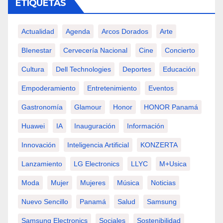
ETIQUETAS
Actualidad
Agenda
Arcos Dorados
Arte
BIenestar
Cervecería Nacional
Cine
Concierto
Cultura
Dell Technologies
Deportes
Educación
Empoderamiento
Entretenimiento
Eventos
Gastronomía
Glamour
Honor
HONOR Panamá
Huawei
IA
Inauguración
Información
Innovación
Inteligencia Artificial
KONZERTA
Lanzamiento
LG Electronics
LLYC
M+usica
Moda
Mujer
Mujeres
Música
Noticias
Nuevo Sencillo
Panamá
Salud
Samsung
Samsung Electronics
Sociales
Sostenibilidad