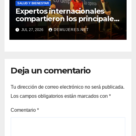
SALUD Y BIENESTAR
Expertos internacionales
compartieron los principales
desafíos e innovaciones en el
JUL 27, 2026
DEMUJERES.NET
manejo del cáncer de mama,
sus subtipos y el cáncer de
vejiga
Deja un comentario
Tu dirección de correo electrónico no será publicada.
Los campos obligatorios están marcados con
*
Comentario
*