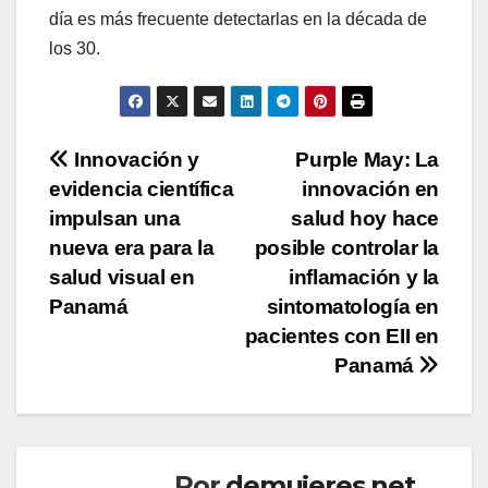
día es más frecuente detectarlas en la década de
los 30.
Navegación
Innovación y
Purple May: La
evidencia científica
innovación en
de
impulsan una
salud hoy hace
entradas
nueva era para la
posible controlar la
salud visual en
inflamación y la
Panamá
sintomatología en
pacientes con EII en
Panamá
Por
demujeres.net