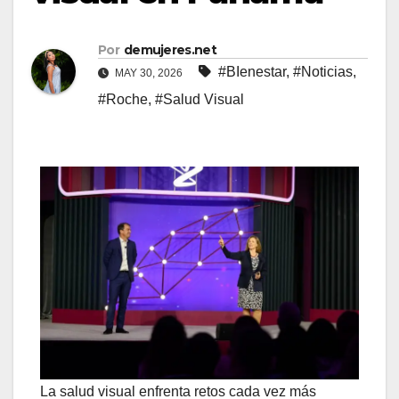
Por
demujeres.net
#BIenestar
,
#Noticias
,
MAY 30, 2026
#Roche
,
#Salud Visual
La salud visual enfrenta retos cada vez más