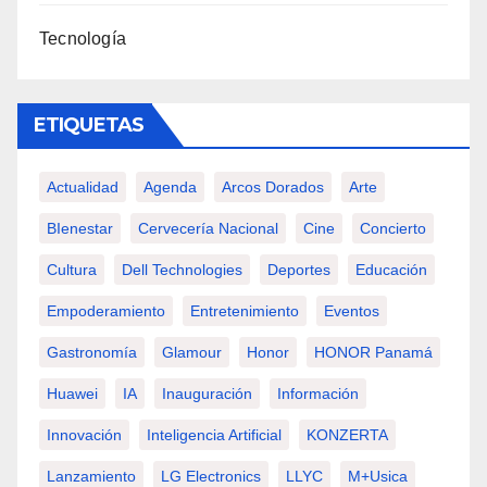
Tecnología
ETIQUETAS
Actualidad
Agenda
Arcos Dorados
Arte
BIenestar
Cervecería Nacional
Cine
Concierto
Cultura
Dell Technologies
Deportes
Educación
Empoderamiento
Entretenimiento
Eventos
Gastronomía
Glamour
Honor
HONOR Panamá
Huawei
IA
Inauguración
Información
Innovación
Inteligencia Artificial
KONZERTA
Lanzamiento
LG Electronics
LLYC
M+usica