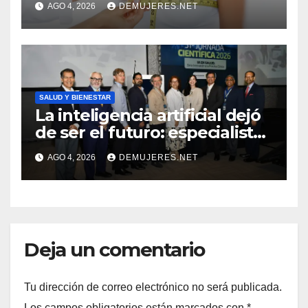
AGO 4, 2026
DEMUJERES.NET
impacto de la lencería en la
salud física de las mujeres
SALUD Y BIENESTAR
La inteligencia artificial dejó
de ser el futuro: especialistas
mostraron su impacto en la
AGO 4, 2026
DEMUJERES.NET
práctica médica y la atención
del cáncer
Deja un comentario
Tu dirección de correo electrónico no será publicada.
Los campos obligatorios están marcados con
*