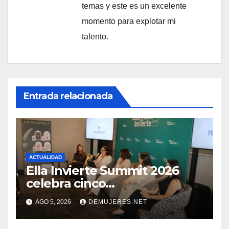
temas y este es un excelente
momento para explotar mi
talento.
Entrada relacionada
ACTUALIDAD
Ella Invierte Summit 2026
celebra cinco
añosimpulsando a las
AGO 5, 2026
DEMUJERES.NET
mujeres a construir su
independencia financiera