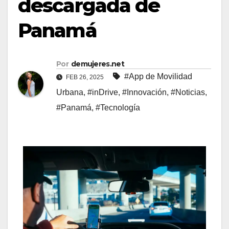
descargada de
Panamá
Por
demujeres.net
#App de Movilidad
FEB 26, 2025
Urbana
,
#inDrive
,
#Innovación
,
#Noticias
,
#Panamá
,
#Tecnología