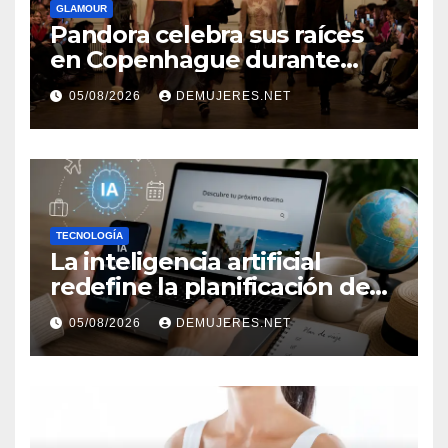
GLAMOUR
Pandora celebra sus raíces
en Copenhague durante
Copenhagen Fashion Week a
05/08/2026
DEMUJERES.NET
través de alianzas creativas
TECNOLOGÍA
La inteligencia artificial
redefine la planificación de
viajes: Los huéspedes
05/08/2026
DEMUJERES.NET
centran sus decisiones y
expectativas enfocándose en
experiencias auténticas y
personalizadas