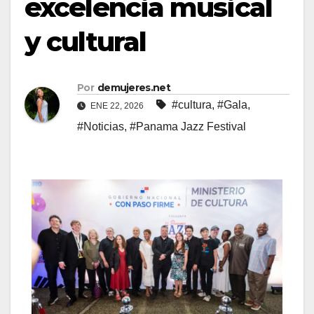
excelencia musical
y cultural
Por
demujeres.net
#cultura
,
#Gala
,
ENE 22, 2026
#Noticias
,
#Panama Jazz Festival