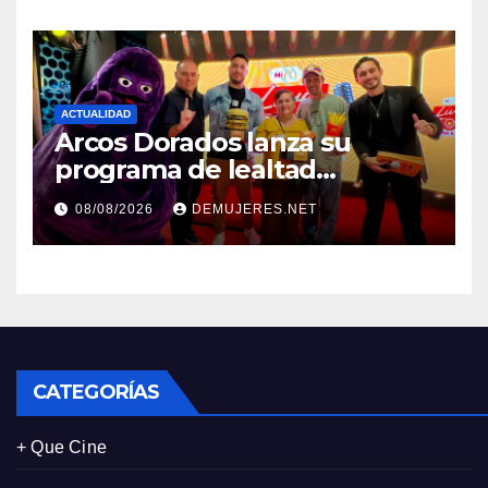
en Panamá
ACTUALIDAD
Arcos Dorados lanza su
programa de lealtad
‘MiMcDonald’s y reconoce a
08/08/2026
DEMUJERES.NET
tres de sus clientes más
leales de Panamá
CATEGORÍAS
+ Que Cine