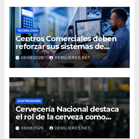
TECNOLOGÍA
Centros Comerciales deben
reforzar sus sistemas de
seguridad ante el
08/08/2026
DEMUJERES.NET
incremento de visitantes por
el Décimo Tercer Mes
GASTRONOMÍA
Cervecería Nacional destaca
el rol de la cerveza como
motor de desarrollo
08/08/2026
DEMUJERES.NET
económico y sostenibilidad