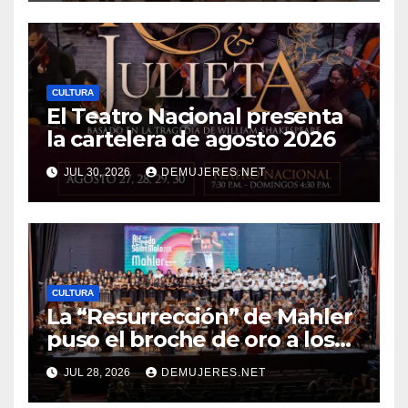
CULTURA
El Teatro Nacional presenta
la cartelera de agosto 2026
JUL 30, 2026
DEMUJERES.NET
CULTURA
La “Resurrección” de Mahler
puso el broche de oro a los
20 años del Festival Alfredo
JUL 28, 2026
DEMUJERES.NET
De Saint Malo