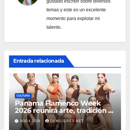
gustado escribir sobre diversos
temas y este es un excelente
momento para explotar mi
talento.
Entrada relacionada
CULTURA
Panama Flamenco Week
2026 reunirá arte, tradición y
cultura española en
AGO 4, 2026
DEMUJERES.NET
beneficio de FANLYC