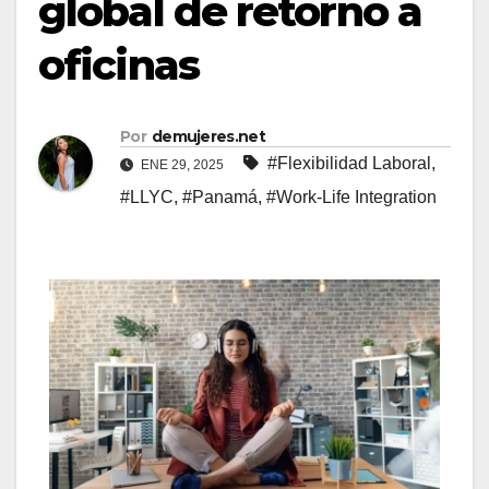
global de retorno a
oficinas
Por
demujeres.net
#Flexibilidad Laboral
,
ENE 29, 2025
#LLYC
,
#Panamá
,
#Work-Life Integration