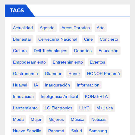
TAGS
Actualidad
Agenda
Arcos Dorados
Arte
BIenestar
Cervecería Nacional
Cine
Concierto
Cultura
Dell Technologies
Deportes
Educación
Empoderamiento
Entretenimiento
Eventos
Gastronomía
Glamour
Honor
HONOR Panamá
Huawei
IA
Inauguración
Información
Innovación
Inteligencia Artificial
KONZERTA
Lanzamiento
LG Electronics
LLYC
M+usica
Moda
Mujer
Mujeres
Música
Noticias
Nuevo Sencillo
Panamá
Salud
Samsung