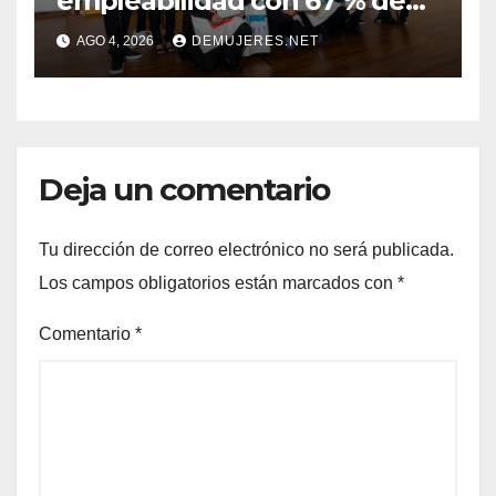
empleabilidad con 67 % de
inserción laboral y mantiene
AGO 4, 2026
DEMUJERES.NET
abierta su convocatoria
Deja un comentario
Tu dirección de correo electrónico no será publicada.
Los campos obligatorios están marcados con
*
Comentario
*