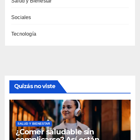
Salud y Bienestar
Sociales
Tecnología
Quizás no viste
SALUD Y BIENESTAR
¿Comer saludable sin
complicarse? Así están