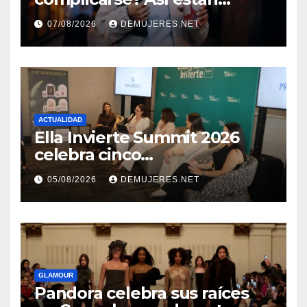
cambiando sus hábitos las
07/08/2026
DEMUJERES.NET
nuevas generaciones
ACTUALIDAD
Ella Invierte Summit 2026
celebra cinco
añosimpulsando a las
05/08/2026
DEMUJERES.NET
mujeres a construir su
independencia financiera
GLAMOUR
Pandora celebra sus raíces