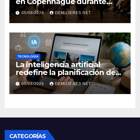
en Copenhague durante
Copenhagen Fashion Week a
05/08/2026
DEMUJERES.NET
través de alianzas creativas
TECNOLOGÍA
La inteligencia artificial
redefine la planificación de
viajes: Los huéspedes
05/08/2026
DEMUJERES.NET
centran sus decisiones y
expectativas enfocándose en
experiencias auténticas y
personalizadas
CATEGORÍAS