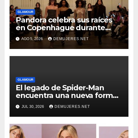
GLAMOUR
Pandora celebra sus raíces
en Copenhague durante
Copenhagen Fashion Week a
AGO 5, 2026
DEMUJERES.NET
través de alianzas creativas
GLAMOUR
El legado de Spider-Man
encuentra una nueva forma
de brillar con Pandora
JUL 30, 2026
DEMUJERES.NET