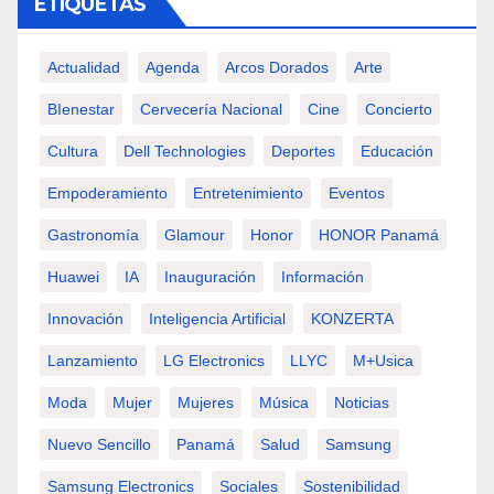
ETIQUETAS
Actualidad
Agenda
Arcos Dorados
Arte
BIenestar
Cervecería Nacional
Cine
Concierto
Cultura
Dell Technologies
Deportes
Educación
Empoderamiento
Entretenimiento
Eventos
Gastronomía
Glamour
Honor
HONOR Panamá
Huawei
IA
Inauguración
Información
Innovación
Inteligencia Artificial
KONZERTA
Lanzamiento
LG Electronics
LLYC
M+usica
Moda
Mujer
Mujeres
Música
Noticias
Nuevo Sencillo
Panamá
Salud
Samsung
Samsung Electronics
Sociales
Sostenibilidad