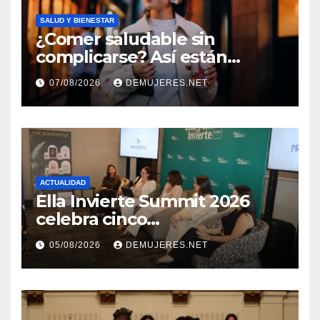
SALUD Y BIENESTAR
¿Comer saludable sin
complicarse? Así están
cambiando sus hábitos las
07/08/2026
DEMUJERES.NET
nuevas generaciones
ACTUALIDAD
Ella Invierte Summit 2026
celebra cinco
añosimpulsando a las
05/08/2026
DEMUJERES.NET
mujeres a construir su
independencia financiera