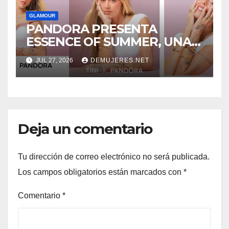
GLAMOUR
PANDORA PRESENTA
ESSENCE OF SUMMER, UNA
CELEBRACIÓN DE LA
JUL 27, 2026
DEMUJERES.NET
TRANSFORMACIÓN Y LA
BELLEZA NATURAL
PROTAGONIZADA POR TINI
Deja un comentario
Tu dirección de correo electrónico no será publicada.
Los campos obligatorios están marcados con
*
Comentario
*