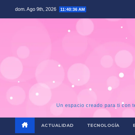
Saltar
dom. Ago 9th, 2026
11:40:36 AM
al
contenido
Un espacio creado para ti con t
ACTUALIDAD
TECNOLOGÍA