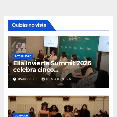
Quizás no viste
ACTUALIDAD
Ella Invierte Summit 2026
celebra cinco
añosimpulsando a las
05/08/2026
DEMUJERES.NET
mujeres a construir su
independencia financiera
GLAMOUR