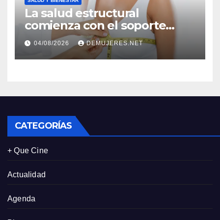
SALUD Y BIENESTAR
La salud estructural
comienza con el soporte
correcto: Caprice revela el
04/08/2026
DEMUJERES.NET
impacto de la lencería en la
salud física de las mujeres
CATEGORÍAS
+ Que Cine
Actualidad
Agenda