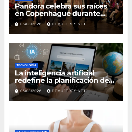
Pandora celebra sus raíces
en Copenhague durante
Copenhagen Fashion Week a
05/08/2026
DEMUJERES.NET
través de alianzas creativas
TECNOLOGÍA
La inteligencia artificial
redefine la planificación de
viajes: Los huéspedes
05/08/2026
DEMUJERES.NET
centran sus decisiones y
expectativas enfocándose en
experiencias auténticas y
personalizadas