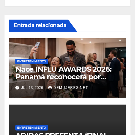
Entrada relacionada
ENTRETENIMIENTO
Nace INFLU AWARDS 2026:
Panamá reconocerá por
primera vez a sus creadores
JUL 13, 2026
DEMUJERES.NET
de contenido
ENTRETENIMIENTO