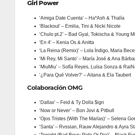
Girl Power
‘Amiga Date Cuenta’ – Ha*Ash & Thalía
‘Blackout’ – Emilia, Tini & Nicki Nicole
‘Chulo pt.2’ – Bad Gyal, Tokischa & Young M
‘En 4’ – Kenia Os & Anitta
‘La Reina (Remix)’ – Lola Índigo, Maria Becer
‘Mi Rey, Mi Santo’ – María José & Ana Bárba
‘MiuMiu’ – Sofía Reyes, Luísa Sonza & Rai
‘¿Para Qué Volver?’ – Aitana & Ela Taubert
Colaboración OMG
‘Dallax’ – Feid & Ty Dolla $ign
‘Now or Never’ – Bon Jovi & Pitbull
‘Ojos Tristes (With The Marías)’ – Selena G
‘Santa’ – Rvssian, Rauw Alejandro & Ayra St
‘Tonight (Bad Boys: Ride Or Die)’ – Black Eye