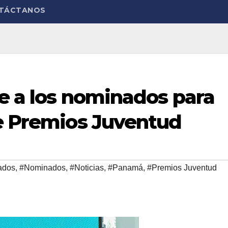
TÁCTANOS
ce a los nominados para
de Premios Juventud
ados
,
#Nominados
,
#Noticias
,
#Panamá
,
#Premios Juventud