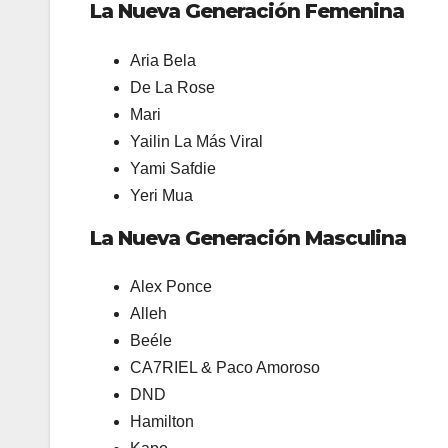
La Nueva Generación Femenina
Aria Bela
De La Rose
Mari
Yailin La Más Viral
Yami Safdie
Yeri Mua
La Nueva Generación Masculina
Alex Ponce
Alleh
Beéle
CA7RIEL & Paco Amoroso
DND
Hamilton