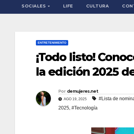
SOCIALES
LIFE
CULTURA
CON
ENTRETENIMIENTO
¡Todo listo! Cono
la edición 2025 
Por
demujeres.net
#Lista de nomin
AGO 19, 2025
2025
,
#Tecnología