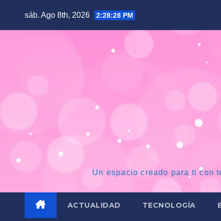
Saltar
sáb. Ago 8th, 2026
2:28:29 PM
al
contenido
Un espacio creado para ti con t
ACTUALIDAD
TECNOLOGÍA