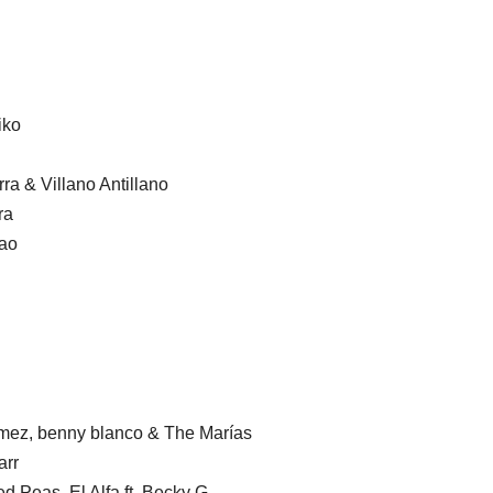
iko
ra & Villano Antillano
ra
Nao
omez, benny blanco & The Marías
arr
d Peas, El Alfa ft. Becky G