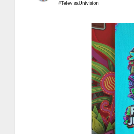
#TelevisaUnivision