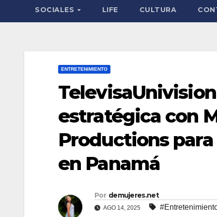
SOCIALES
LIFE
CULTURA
CON
ENTRETENIMIENTO
TelevisaUnivision
estratégica con 
Productions para
en Panamá
Por
demujeres.net
#Entretenimient
AGO 14, 2025