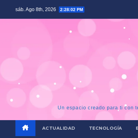
Saltar
sáb. Ago 8th, 2026
2:28:03 PM
al
contenido
Un espacio creado para ti con t
ACTUALIDAD
TECNOLOGÍA