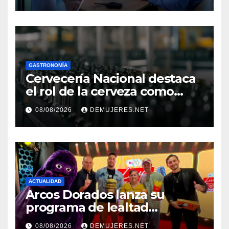
incremento de visitantes por
el Décimo Tercer Mes
GASTRONOMÍA
Cervecería Nacional destaca
el rol de la cerveza como
motor de desarrollo
08/08/2026
DEMUJERES.NET
económico y sostenibilidad
en Panamá
ACTUALIDAD
Arcos Dorados lanza su
programa de lealtad
‘MiMcDonald’s y reconoce a
08/08/2026
DEMUJERES.NET