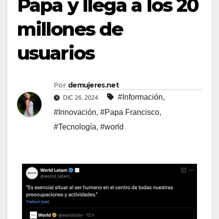
Papa y llega a los 20
millones de
usuarios
Por
demujeres.net
#Información
,
DIC 26, 2024
#Innovación
,
#Papa Francisco
,
#Tecnología
,
#world