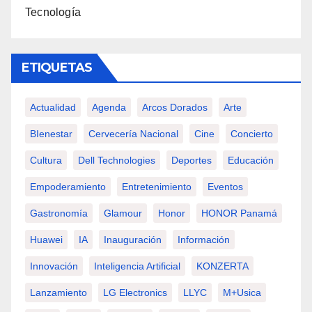
Tecnología
ETIQUETAS
Actualidad
Agenda
Arcos Dorados
Arte
BIenestar
Cervecería Nacional
Cine
Concierto
Cultura
Dell Technologies
Deportes
Educación
Empoderamiento
Entretenimiento
Eventos
Gastronomía
Glamour
Honor
HONOR Panamá
Huawei
IA
Inauguración
Información
Innovación
Inteligencia Artificial
KONZERTA
Lanzamiento
LG Electronics
LLYC
M+usica