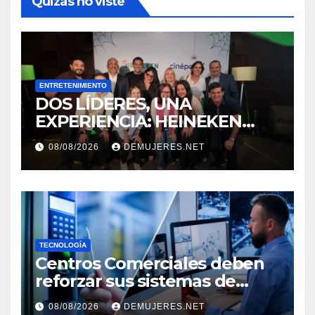
Quizás no viste
ENTRETENIMIENTO
DOS LÍDERES, UNA
EXPERIENCIA: HEINEKEN
PANAMÁ Y CINÉPOLIS
08/08/2026
DEMUJERES.NET
TRANSFORMAN LA FORMA
DE VIVIR EL CINE
TECNOLOGÍA
Centros Comerciales deben
reforzar sus sistemas de
seguridad ante el
08/08/2026
DEMUJERES.NET