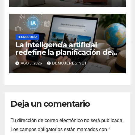
sin aumentar el consumo de
energía
TECNOLOGÍA
La inteligencia artificial
redefine la planificación de
viajes: Los huéspedes
AGO 5, 2026
DEMUJERES.NET
centran sus decisiones y
expectativas enfocándose en
experiencias auténticas y
personalizadas
Deja un comentario
Tu dirección de correo electrónico no será publicada.
Los campos obligatorios están marcados con
*