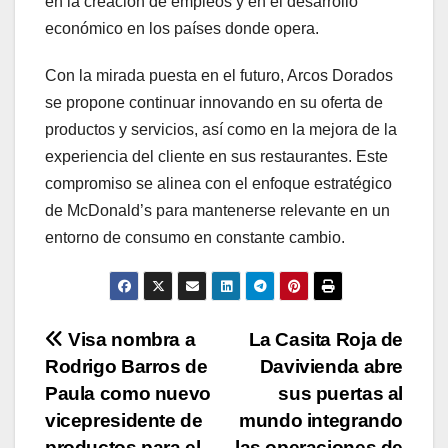
en la creación de empleos y en el desarrollo
económico en los países donde opera.
Con la mirada puesta en el futuro, Arcos Dorados
se propone continuar innovando en su oferta de
productos y servicios, así como en la mejora de la
experiencia del cliente en sus restaurantes. Este
compromiso se alinea con el enfoque estratégico
de McDonald’s para mantenerse relevante en un
entorno de consumo en constante cambio.
Navegación
Visa nombra a
La Casita Roja de
Rodrigo Barros de
Davivienda abre
de
Paula como nuevo
sus puertas al
entradas
vicepresidente de
mundo integrando
productos para el
las operaciones de