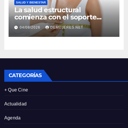
SALUD Y BIENESTAR
La salud estructural
comienza con el soporte
correcto: Caprice revela el
04/08/2026
DEMUJERES.NET
impacto de la lencería en la
salud física de las mujeres
CATEGORÍAS
+ Que Cine
Actualidad
Agenda