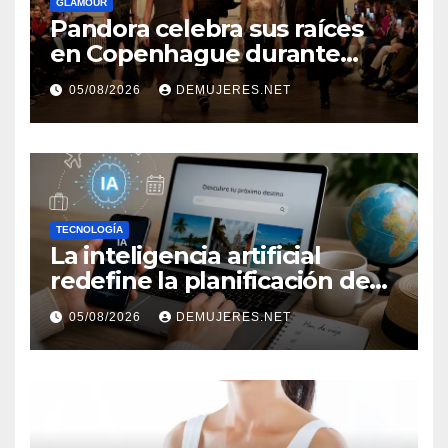
GLAMOUR
Pandora celebra sus raíces
en Copenhague durante
Copenhagen Fashion Week a
05/08/2026
DEMUJERES.NET
través de alianzas creativas
TECNOLOGÍA
La inteligencia artificial
redefine la planificación de
viajes: Los huéspedes
05/08/2026
DEMUJERES.NET
centran sus decisiones y
expectativas enfocándose en
experiencias auténticas y
personalizadas