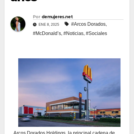
Por
demujeres.net
#Arcos Dorados
,
ENE 8, 2025
#McDonald’s
,
#Noticias
,
#Sociales
Arcos Dorados Holdings, la principal cadena de