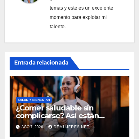
temas y este es un excelente
momento para explotar mi
talento.
Entrada relacionada
SALUD Y BIENESTAR
¿Comer saludable sin
complicarse? Así están
cambiando sus hábitos las
AGO 7, 2026
DEMUJERES.NET
nuevas generaciones