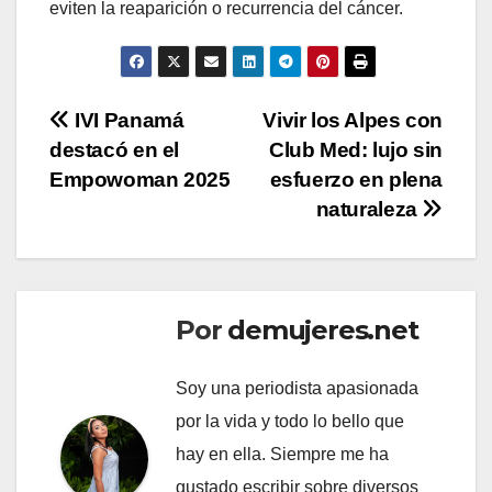
eviten la reaparición o recurrencia del cáncer.
Navegación
IVI Panamá
Vivir los Alpes con
destacó en el
Club Med: lujo sin
de
Empowoman 2025
esfuerzo en plena
entradas
naturaleza
Por
demujeres.net
Soy una periodista apasionada
por la vida y todo lo bello que
hay en ella. Siempre me ha
gustado escribir sobre diversos