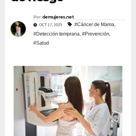
Por
demujeres.net
#Cáncer de Mama
,
OCT 17, 2025
#Detección temprana
,
#Prevención
,
#Salud